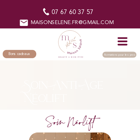
07 67 60 37 57
MAISONSELENE.FR@GMAIL.COM
Bons cadeaux
Formations pour les pros
Soin Anti-Âge
Néolift
Soin Néolift